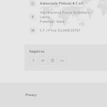
Autoscuole Pintozzi & C srl
Via I traversa Rocco Scotellaro -
Lauria
Potenza - Italia
C.F. / P.Iva: 01140510767
Seguici su:
facebook
twitter
flickr
linkedin
Privacy