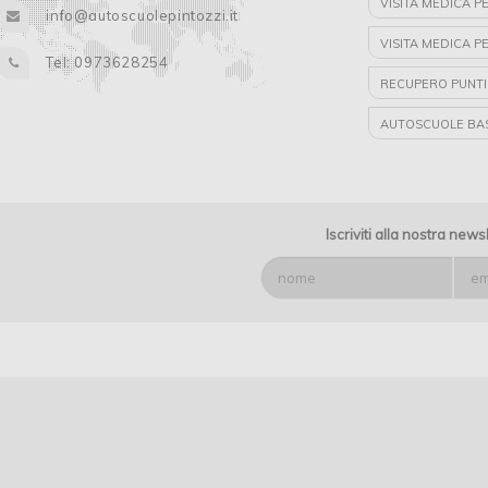
VISITA MEDICA P
info@autoscuolepintozzi.it
VISITA MEDICA P
Tel: 0973628254
RECUPERO PUNTI
AUTOSCUOLE BAS
AUTOSCUOLE LA
Iscriviti alla nostra news