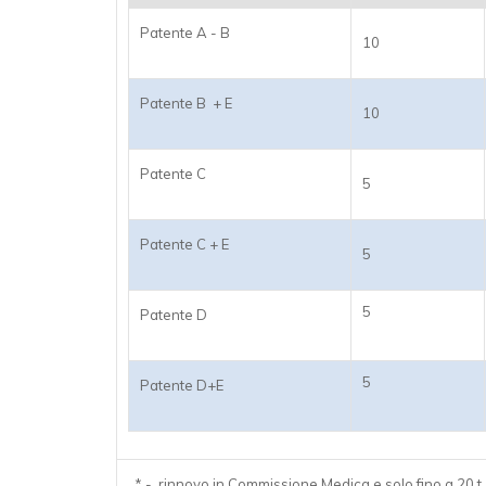
Patente A - B
10
Patente B + E
10
Patente C
5
Patente C + E
5
5
Patente D
5
Patente D+E
* - rinnovo in Commissione Medica e solo fino a 20 t