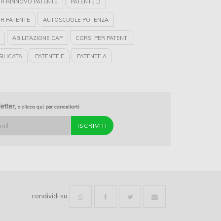
ER RINNOVO PATENTE
PATENTE D
ER PATENTE
AUTOSCUOLE POTENZA
ABILITAZIONE CAP
CORSI PER PATENTI
ILICATA
PATENTE E
PATENTE A
URIA
NAUTICA
PATENTE B
PATENTE C
letter,
o clicca qui per cancellarti
condividi su