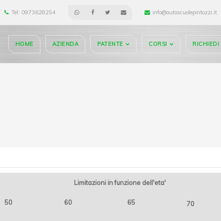
Tel: 0973628254
info@autoscuolepintozzi.it
HOME
AZIENDA
PATENTE
CORSI
RICHIED
Limitazioni in funzione dell'eta'
50
60
65
70