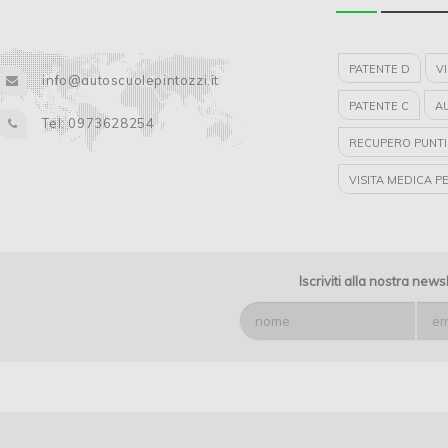
PATENTE D
V
info@autoscuolepintozzi.it
PATENTE C
A
Tel: 0973628254
RECUPERO PUNTI
VISITA MEDICA P
ABILITAZIONE CA
Iscriviti alla nostra news