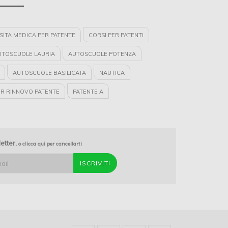
ISITA MEDICA PER PATENTE
CORSI PER PATENTI
UTOSCUOLE LAURIA
AUTOSCUOLE POTENZA
AUTOSCUOLE BASILICATA
NAUTICA
ER RINNOVO PATENTE
PATENTE A
P
PATENTE E
PATENTE B
letter,
o clicca qui per cancellarti