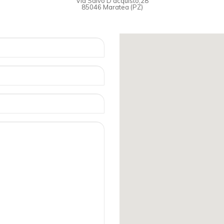
Via Salvo D'acquisto,28
85046 Maratea (PZ)