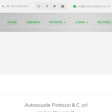
Tel: 0973628254
info@autoscuolepintozzi.it
HOME
AZIENDA
PATENTE
CORSI
RICHIED
Autoscuole Pintozzi & C. srl