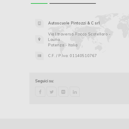
Autoscuole Pintozzi & C srl
Via I traversa Rocco Scotellaro -
Lauria
Potenza - Italia
C.F. / P.Iva: 01140510767
Seguici su:
facebook
twitter
flickr
linkedin